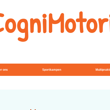
CogniMotor
Naschoolse
denk -en sportactivitei
r ons
Sportkampen
Multiprakt