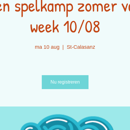
en spelkamp zomer v
week 10/08
ma 10 aug
  |  
St-Calasanz
Nu registreren