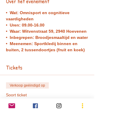
Over het evenement
•  Wat: Omnisport en cognitieve 
vaardigheden
•  Uren: 09.00-16.00 
•  Waar: Witvenstraat 59, 2940 Hoevenen 
•  Inbegrepen: Broodjesmaaltijd en water
•  Meenemen: Sportkledij binnen en 
buiten, 2 tussendoortjes (fruit en koek) 
Tickets
Verkoop geëindigd op
Soort ticket
Tickets Zomer (5dagen)
Prijs
€ 115,00