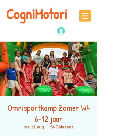
CogniMotori
Naschoolse
denk -en sportactiviteiten
Inloggen
Omnisportkamp Zomer W4
6-12 jaar
ma 11 aug
  |  
St-Calasanz