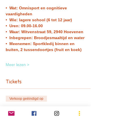
•  Wat: Omnisport en cognitieve 
vaardigheden
•  Wie: lagere school (6 tot 12 jaar)
•  Uren: 09.00-16.00 
•  Waar: Witvenstraat 59, 2940 Hoevenen 
•  Inbegrepen: Broodjesmaaltijd en water
•  Meenemen: Sportkledij binnen en 
buiten, 2 tussendoortjes (fruit en koek) 
Meer lezen >
Tickets
Verkoop geëindigd op
Soort ticket
Tickets zomer 4 dagen
Prijs