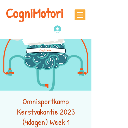
CogniMotori
Naschoolse
denk -en sportactiviteiten
Inloggen
Omnisportkamp
Kerstvakantie 2023
(4dagen) Week 1