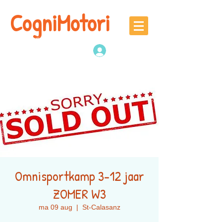
CogniMotori
Naschoolse
denk -en sportactiviteiten
Inloggen
Omnisportkamp 3-12 jaar
ZOMER W3
ma 09 aug
  |  
St-Calasanz