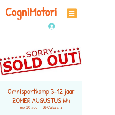
CogniMotori
Naschoolse
denk -en sportactiviteiten
Inloggen
Omnisportkamp 3-12 jaar
ZOMER AUGUSTUS W4
ma 10 aug
  |  
St-Calasanz