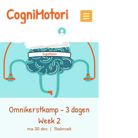
CogniMotori
Naschoolse
denk -en sportactiviteiten
Inloggen
Omnikerstkamp - 3 dagen
Week 2
ma 30 dec
  |  
Stabroek