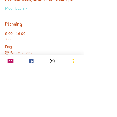
naar huis willen, blijven onze deuren open…
Meer lezen >
Planning
9:00 - 16:00
7 uur
Dag 1
Sint-calasanz
9:00 - 16:00
7 uur
Dag 2
Sint-calasnz
Alles weergeven