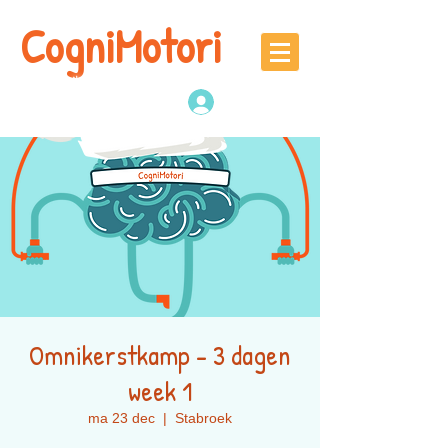
CogniMotori
Naschoolse
denk -en sportactiviteiten
Inloggen
Omnikerstkamp - 3 dagen
week 1
ma 23 dec
  |  
Stabroek