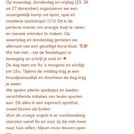
Op maandag, donderdag en vrijdag (23, 26 
en 27 december) organiseren we een 
onvergetelijk kamp vol sport, spel en 
creatieve workshops! 🏃‍♂️🎨 Dit is de 
perfecte manier om energie kwijt te raken 
en nieuwe vrienden te maken. Op 
woensdag en donderdag genieten we 
allemaal van een gezellige kerst thuis. 🎅🎁
Mis het niet – zet de feestdagen in 
beweging en schrijf je snel in! 🌟
De dag start om 9u 's morgens en eindigt 
om 16u. Tijdens de middag krijg je een 
broodjesmaaltijd en doorheen de dag krijg 
je water.
We spelen allerlei spelletjes en bieden 
verschillende initiaties van leuke sporten 
aan. Dit alles in een topnotch sporthal, 
zowel binnen als buiten.
Voor de vroege vogels is er voorbewaking 
voorzien vanaf 8u en voor zij die niet meer 
naar huis willen, blijven onze deuren open 