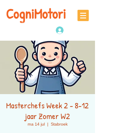
CogniMotori
Naschoolse
denk -en sportactiviteiten
Inloggen
Masterchefs Week 2 - 8-12
jaar Zomer W2
ma 14 jul
  |  
Stabroek