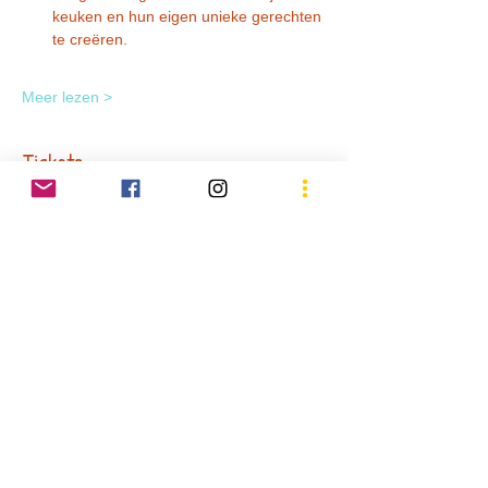
keuken en hun eigen unieke gerechten 
te creëren.
Meer lezen >
Tickets
Verkoop geëindigd op
Soort ticket
Masterchefs kamp ZW1
Prijs
€ 160,00