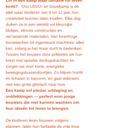
Zin in een kamp waar fantasie tot leven 
komt?
   Ons LEGO- en bouwkamp is dé 
plek waar kinderen van 6 tot 12 jaar hun 
creativiteit kunnen laten knallen. Elke dag 
duiken ze in een wereld vol kleurrijke 
blokjes, slimme constructies en 
verrassende materialen. Van torenhoge 
bouwwerken tot ingenieuze machines: alles 
kan, zolang je het maar durft te bedenken.
Tussen het bouwen door prikkelen we hun 
brein met speelse denkopdrachten en 
zorgen we voor korte, energieke 
bewegingstussendoortjes. Zo blijven hoofd 
én lichaam in topvorm, en gaat iedereen 
met een grote glimlach naar huis.
Een kamp vol plezier, uitdaging en 
ontdekkingen — perfect voor jonge 
bouwers die niet kunnen wachten om 
hun ideeën tot leven te brengen.
De kinderen leren bouwen volgens 
plannen, laten hun fantastie de vrije loop 