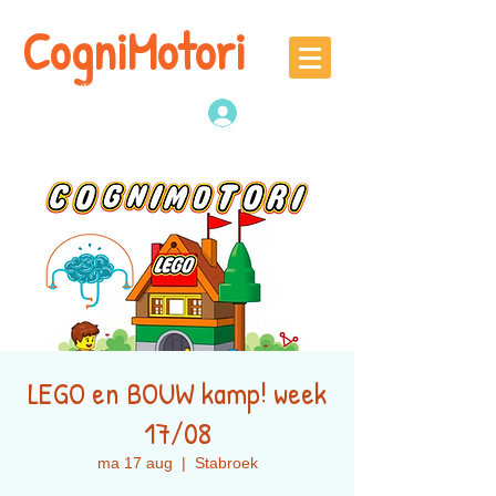
CogniMotori
Naschoolse
denk -en sportactiviteiten
Inloggen
LEGO en BOUW kamp! week
17/08
ma 17 aug
  |  
Stabroek