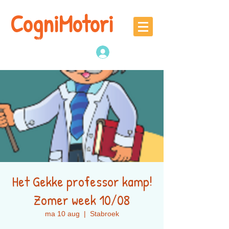
CogniMotori
Naschoolse
denk -en sportactiviteiten
Inloggen
Het Gekke professor kamp!
Zomer week 10/08
ma 10 aug
  |  
Stabroek