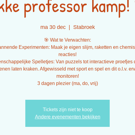
kke professor kamp!
ma 30 dec
  |  
Stabroek
🎯 Wat te Verwachten:
nnende Experimenten: Maak je eigen slijm, raketten en chemi
reacties!
nschappelijke Spelletjes: Van puzzels tot interactieve proefjes d
enen laten kraken. Afgewisseld met sport en spel en dit o.l.v. er
monitoren!
3 dagen plezier (ma, do, vrij)
Tickets zijn niet te koop
Andere evenementen bekijken