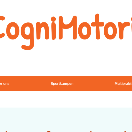
CogniMotor
Naschoolse
denk -en sportactivitei
r ons
Sportkampen
Multiprakt