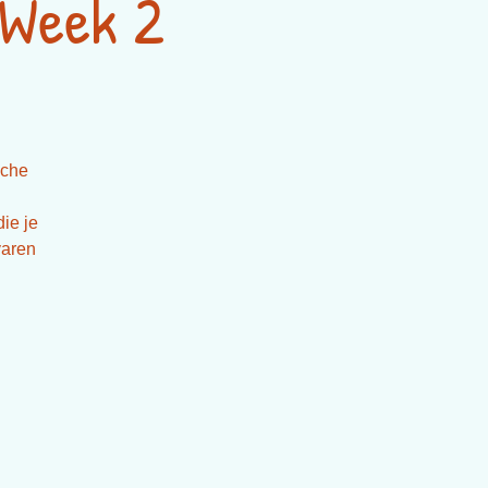
 Week 2
sche
ie je
varen