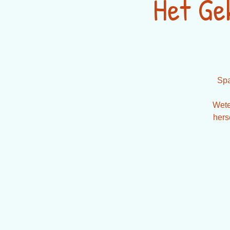
Het Ge
Spa
Wete
hers